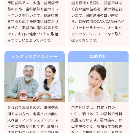
予防歯科では、虫歯・歯周病予
歯を修復する際に、銀歯ではな
防のため、歯科検診や歯のクリ
く白い歯の詰め物・被せ物を行
ーニングを行います。健康な歯
います。保険適用の白い歯か
を守るために予防歯科は欠かせ
ら、保険適用のCAD/CAM冠ハイ
ません！定期的に歯科検診を受
ブリットセラミック、オールセ
けて、お口の健康づくりに取組
ラミック、ジルコニアなど取り
んでほしいと思っています。
扱っております。
ノンクラスプデンチャー
口腔外科
入れ歯でお悩みの方、抵抗感の
口腔外科では、口腔（口の
消えない方へ、金属バネの無い
中）、顎（あご）の領域で外科
入れ歯・ノンクラスプデンチャ
処置を行います。顎の痛み、お
ーのご提案が可能です。金属バ
口の中のケガ、親知らずの抜歯
ネを使わないため、見た目は気
など、ご相談ください。お口の