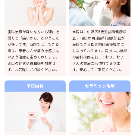
歯科治療が嫌いな方から理由を
当院は、中野区5歳児歯科健康診
聞くと「痛いから」ということ
査・1歳6か月児歯科健康診査が
が多いです。当院では、できる
受診できる指定歯科医療機関に
限り、患者さんが痛みを感じな
もなっております。院長は小学校
いよう治療を進めております。
の歯科校医を行っており、お子
お口の症状や違和感を放置せ
さんの診療にも慣れておりま
ず、お気軽にご相談ください。
す。安心してご来院ください。
予防歯科
セラミック治療